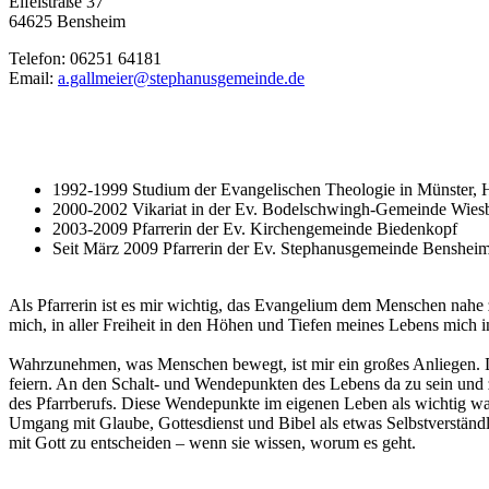
Eifelstraße 37
64625 Bensheim
Telefon: 06251 64181
Email:
a.gallmeier@stephanusgemeinde.de
1992-1999 Studium der Evangelischen Theologie in Münster, He
2000-2002 Vikariat in der Ev. Bodelschwingh-Gemeinde Wie
2003-2009 Pfarrerin der Ev. Kirchengemeinde Biedenkopf
Seit März 2009 Pfarrerin der Ev. Stephanusgemeinde Benshei
Als Pfarrerin ist es mir wichtig, das Evangelium dem Menschen nahe
mich, in aller Freiheit in den Höhen und Tiefen meines Lebens mich in
Wahrzunehmen, was Menschen bewegt, ist mir ein großes Anliegen. Da
feiern. An den Schalt- und Wendepunkten des Lebens da zu sein und z
des Pfarrberufs. Diese Wendepunkte im eigenen Leben als wichtig wa
Umgang mit Glaube, Gottesdienst und Bibel als etwas Selbstverständ
mit Gott zu entscheiden – wenn sie wissen, worum es geht.