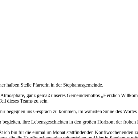
er halben Stelle Pfarrerin in der Stephanusgemeinde.
ene Atmosphäre, ganz gemäß unseres Gemeindemottos „Herzlich Willko
eil dieses Teams zu sein.
e mir begegnen ins Gespräch zu kommen, im wahrsten Sinne des Wortes 
en begleiten, ihre Lebensgeschichten in den großen Horizont der frohen
eißt ich bin für die einmal im Monat stattfindenden Konfiwochenende
ern, die die Konfiwochenenden mitgestalten und hier in Stephanus mi