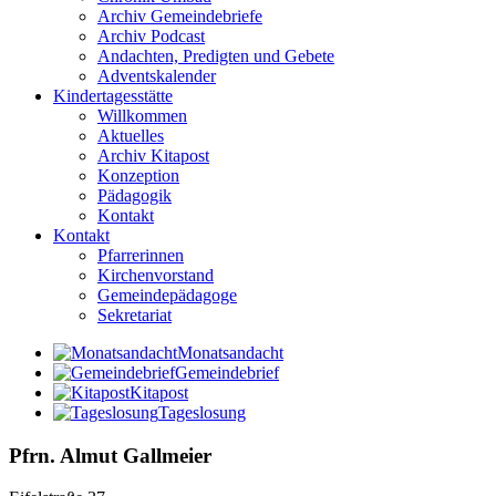
Archiv Gemeindebriefe
Archiv Podcast
Andachten, Predigten und Gebete
Adventskalender
Kindertagesstätte
Willkommen
Aktuelles
Archiv Kitapost
Konzeption
Pädagogik
Kontakt
Kontakt
Pfarrerinnen
Kirchenvorstand
Gemeindepädagoge
Sekretariat
Monatsandacht
Gemeindebrief
Kitapost
Tageslosung
Pfrn. Almut Gallmeier