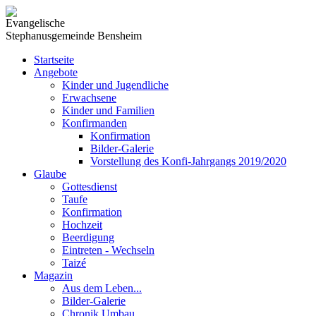
Evangelische
Stephanusgemeinde Bensheim
Startseite
Angebote
Kinder und Jugendliche
Erwachsene
Kinder und Familien
Konfirmanden
Konfirmation
Bilder-Galerie
Vorstellung des Konfi-Jahrgangs 2019/2020
Glaube
Gottesdienst
Taufe
Konfirmation
Hochzeit
Beerdigung
Eintreten - Wechseln
Taizé
Magazin
Aus dem Leben...
Bilder-Galerie
Chronik Umbau