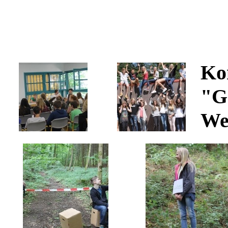
Ko
"G
We